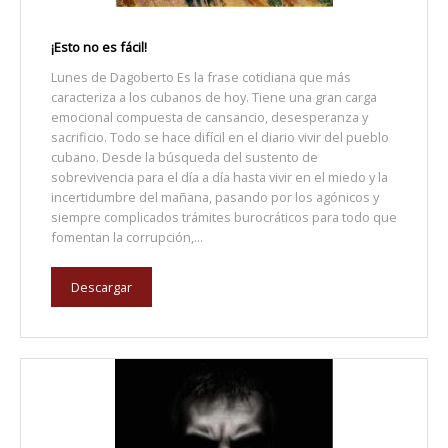
¡Esto no es fácil!
Lunes de Dagoberto Es la frase cotidiana que más
caracteriza a los cubanos de hoy. Tiene una gran carga
emocional compuesta de cansancio, desesperanza y
sacrificio. Todo se hace difícil en el diario vivir del pueblo
cubano. Desde la búsqueda del sustento de
sobrevivencia para el día a día hasta vivir en el miedo y la
incertidumbre del mañana, pasando por los agónicos y
siempre complicados trámites burocráticos para todo que
fomentan la corrupción,...
Descargar