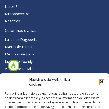
Libros Shop
Microproyectos
Nosotros
Columnas diarias
Lunes de Dagoberto
Martes de Dimas
Miércoles de Jorge
Jueves de Yoandy
Viernes de Rosalia
Contáctenos
Nuestro sitio web utiliza
cookies
Pinar del Río, Cuba
colabora@centroconvivencia.org
Para brindar las mejores experiencias, utilizamos tecnologías como
cookies para almacenar y/o acceder a la información del dispositivo. El
F
T
Y
consentimiento para estas tecnologías nos permitirá procesar datos
a
w
o
como el comportamiento de navegación o identificaciones únicas en