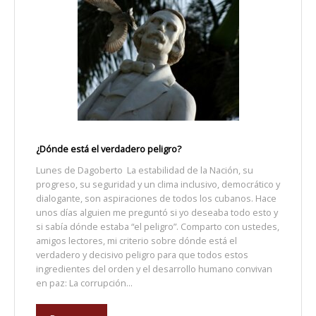
¿Dónde está el verdadero peligro?
Lunes de Dagoberto La estabilidad de la Nación, su
progreso, su seguridad y un clima inclusivo, democrático y
dialogante, son aspiraciones de todos los cubanos. Hace
unos días alguien me preguntó si yo deseaba todo esto y
si sabía dónde estaba “el peligro”. Comparto con ustedes,
amigos lectores, mi criterio sobre dónde está el
verdadero y decisivo peligro para que todos estos
ingredientes del orden y el desarrollo humano convivan
en paz: La corrupción...