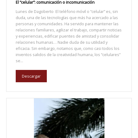
El “celular”: comunicación o incomunicación
Lunes de Dagoberto El teléfono móvil o “celular” es, sin
duda, una de las tecnologías que más ha acercado a las
personas y comunidades. Ha servido para mantener las
relaciones familiares, agilizar el trabajo, compartir noticias
y experiencias, edificar puentes de amistad y consolidar
relaciones humanas… Nadie duda de su utilidad y
eficacia. Sin embargo, notamos que, como casi todos los
inventos salidos de la creatividad humana, los “celulares”
se...
Descargar