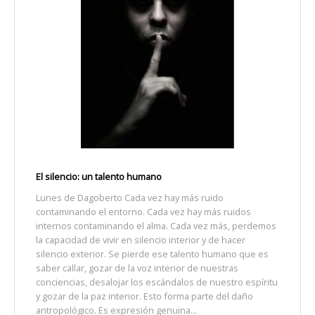
El silencio: un talento humano
Lunes de Dagoberto Cada vez hay más ruido
contaminando el entorno. Cada vez hay más ruidos
internos contaminando el alma. Cada vez más, perdemos
la capacidad de vivir en silencio interior y de hacer
silencio exterior. Se pierde ese talento humano que es
saber callar, gozar de la voz interior de nuestras
conciencias, desalojar los escándalos de nuestro espíritu
y gozar de la paz interior. Esto forma parte del daño
antropológico. Es expresión genuina...