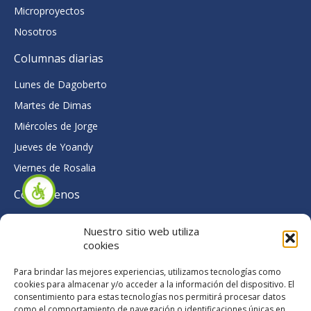
Microproyectos
Nosotros
Columnas diarias
Lunes de Dagoberto
Martes de Dimas
Miércoles de Jorge
Jueves de Yoandy
Viernes de Rosalia
Contáctenos
Pinar del Río, Cuba
Nuestro sitio web utiliza
colabora@centroconvivencia.org
cookies
F
T
Y
Para brindar las mejores experiencias, utilizamos tecnologías como
a
w
o
cookies para almacenar y/o acceder a la información del dispositivo. El
c
i
u
consentimiento para estas tecnologías nos permitirá procesar datos
e
t
t
como el comportamiento de navegación o identificaciones únicas en