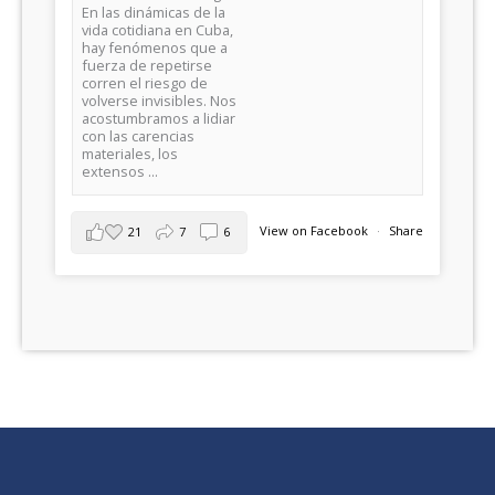
En las dinámicas de la
vida cotidiana en Cuba,
hay fenómenos que a
fuerza de repetirse
corren el riesgo de
volverse invisibles. Nos
acostumbramos a lidiar
con las carencias
materiales, los
extensos ...
View on Facebook
·
Share
21
7
6