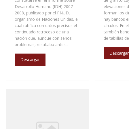
constatarse en el Informe sobre
de granito cu
Desarrollo Humano (IDH) 2007-
elevaciones 
2008, publicado por el PNUD,
forman los cí
organismo de Naciones Unidas, el
hay bancos e
cual ratifica con datos precisos el
círculos. En e
continuado retroceso de una
también banc
nación que, aunque con serios
de tablillas d
problemas, resaltaba antes...
Descargar
Descargar