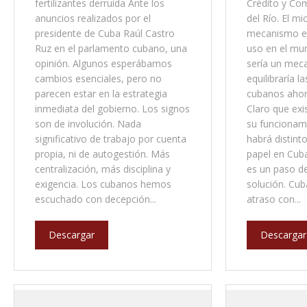
fertilizantes derruida Ante los
Crédito y Com
anuncios realizados por el
del Río. El m
presidente de Cuba Raúl Castro
mecanismo e
Ruz en el parlamento cubano, una
uso en el mu
opinión. Algunos esperábamos
sería un mec
cambios esenciales, pero no
equilibraría l
parecen estar en la estrategia
cubanos ahora
inmediata del gobierno. Los signos
Claro que exi
son de involución. Nada
su funcionami
significativo de trabajo por cuenta
habrá distinto
propia, ni de autogestión. Más
papel en Cuba
centralización, más disciplina y
es un paso de
exigencia. Los cubanos hemos
solución. Cub
escuchado con decepción...
atraso con...
Descargar
Descargar