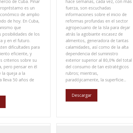
ercio de Cuba. Pinar
hace semanas, cada vez, con más
icropréstamo es un
fuerza, son escuchadas
conómico de amplio
informaciones sobre el inicio de
ndo de hoy. En Cuba,
reformas profundas en el sector
anismo que
agropecuario de la Isla para dejar
as posibilidades de los
atrás la agobiante escasez de
 y en el futuro.
alimentos, generadora de tantas
sten dificultades para
calamidades, así como de la alta
ento eficiente, y
dependencia del suministro
s criterios sobre su
exterior superior al 80,0% del total
, pero pensar en él
del consumo de tan estratégicos
 la queja a la
rubros; mientras,
a lleva 50 años de
paradójicamente, la superficie...
Descargar