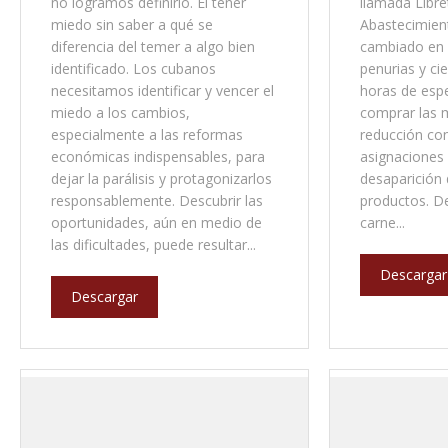
no logramos definirlo. El tener
llamada Libre
miedo sin saber a qué se
Abastecimien
diferencia del temer a algo bien
cambiado en 
identificado. Los cubanos
penurias y ci
necesitamos identificar y vencer el
horas de espe
miedo a los cambios,
comprar las m
especialmente a las reformas
reducción con
económicas indispensables, para
asignaciones a
dejar la parálisis y protagonizarlos
desaparición
responsablemente. Descubrir las
productos. D
oportunidades, aún en medio de
carne...
las dificultades, puede resultar...
Descargar
Descargar