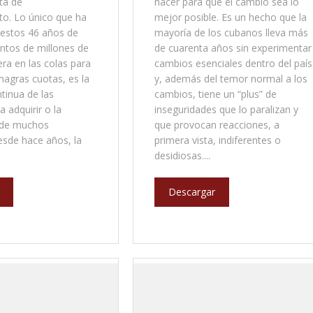
ta de
hacer para que el cambio sea lo
to. Lo único que ha
mejor posible. Es un hecho que la
estos 46 años de
mayoría de los cubanos lleva más
entos de millones de
de cuarenta años sin experimentar
ra en las colas para
cambios esenciales dentro del país
agras cuotas, es la
y, además del temor normal a los
tinua de las
cambios, tiene un “plus” de
 adquirir o la
inseguridades que lo paralizan y
 de muchos
que provocan reacciones, a
esde hace años, la
primera vista, indiferentes o
desidiosas....
Descargar