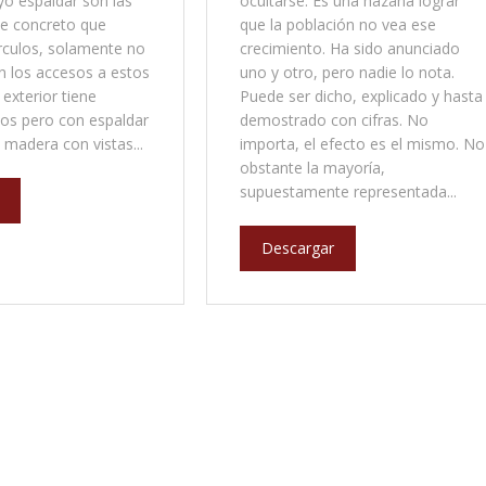
yo espaldar son las
ocultarse. Es una hazaña lograr
de concreto que
que la población no vea ese
rculos, solamente no
crecimiento. Ha sido anunciado
n los accesos a estos
uno y otro, pero nadie lo nota.
l exterior tiene
Puede ser dicho, explicado y hasta
os pero con espaldar
demostrado con cifras. No
e madera con vistas...
importa, el efecto es el mismo. No
obstante la mayoría,
supuestamente representada...
Descargar