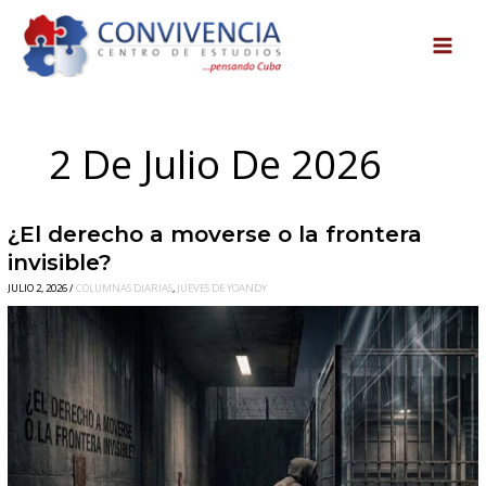
Ir
al
contenido
2 De Julio De 2026
¿El
¿El derecho a moverse o la frontera
derecho
invisible?
a
JULIO 2, 2026
/
COLUMNAS DIARIAS
,
JUEVES DE YOANDY
moverse
o
la
frontera
invisible?