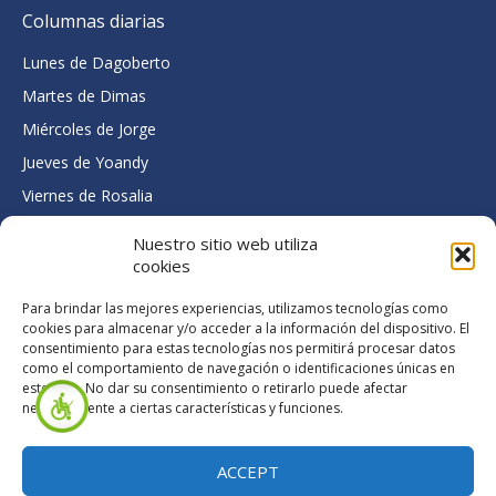
Columnas diarias
Lunes de Dagoberto
Martes de Dimas
Miércoles de Jorge
Jueves de Yoandy
Viernes de Rosalia
Contáctenos
Nuestro sitio web utiliza
cookies
Pinar del Río, Cuba
colabora@centroconvivencia.org
Para brindar las mejores experiencias, utilizamos tecnologías como
cookies para almacenar y/o acceder a la información del dispositivo. El
F
T
Y
consentimiento para estas tecnologías nos permitirá procesar datos
a
w
o
como el comportamiento de navegación o identificaciones únicas en
c
i
u
este sitio. No dar su consentimiento o retirarlo puede afectar
e
t
t
negativamente a ciertas características y funciones.
b
t
u
o
e
b
Copyright © 2022 Centro De Estudios Convivencia | Todos los
o
r
e
ACCEPT
derechos reservados.
k