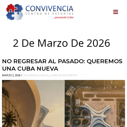
Ir
al
contenido
2 De Marzo De 2026
NO
NO REGRESAR AL PASADO: QUEREMOS
REGRESAR
UNA CUBA NUEVA
AL
MARZO 2, 2026
/
COLUMNAS DIARIAS
,
LUNES DE DAGOBERTO
PASADO:
QUEREMOS
UNA
CUBA
NUEVA