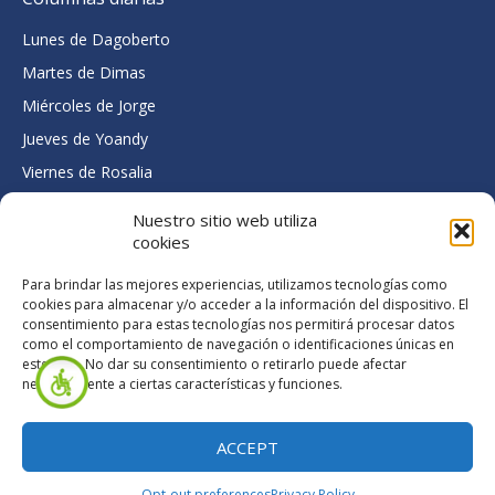
Lunes de Dagoberto
Martes de Dimas
Miércoles de Jorge
Jueves de Yoandy
Viernes de Rosalia
Contáctenos
Nuestro sitio web utiliza
cookies
Pinar del Río, Cuba
colabora@centroconvivencia.org
Para brindar las mejores experiencias, utilizamos tecnologías como
cookies para almacenar y/o acceder a la información del dispositivo. El
F
T
Y
consentimiento para estas tecnologías nos permitirá procesar datos
a
w
o
como el comportamiento de navegación o identificaciones únicas en
c
i
u
este sitio. No dar su consentimiento o retirarlo puede afectar
e
t
t
negativamente a ciertas características y funciones.
b
t
u
o
e
b
Copyright © 2022 Centro De Estudios Convivencia | Todos los
o
r
e
ACCEPT
derechos reservados.
k
Made with ♥ by Inreact
Opt-out preferences
Privacy Policy